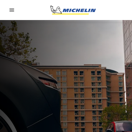
Go to page content
Go to page navigation