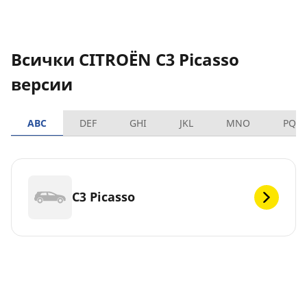
Всички CITROËN C3 Picasso
версии
ABC
DEF
GHI
JKL
MNO
PQR
C3 Picasso