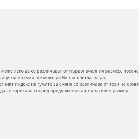
 може леко да се различават от първоначалния размер, посоче
бутор на гуми ще може да Ви посъветва, за да:
тният индекс на гумите за смяна се различава от този на ориг
а да се коригира според предложения алтернативен размер