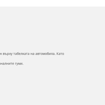
н върху табелката на автомобила. Като
иналните гуми.