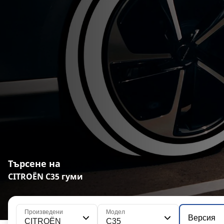
Търсене на
CITROËN C35 гуми
Произведени
Модел
Версия
CITROËN
C35