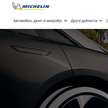
Go to page content
Go to page navigation
Автомобил, джип и микробус
Други дейности
С