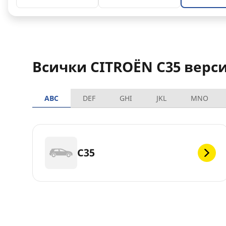
Всички CITROËN C35 верс
ABC
DEF
GHI
JKL
MNO
C35