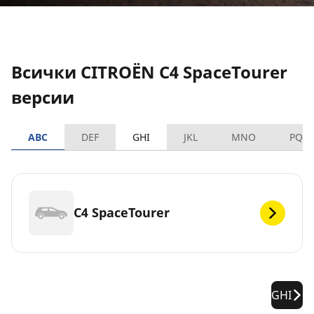
Всички CITROËN C4 SpaceTourer
версии
ABC
DEF
GHI
JKL
MNO
PQR
C4 SpaceTourer
GHI