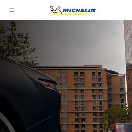
Go to page content
Go to page navigation