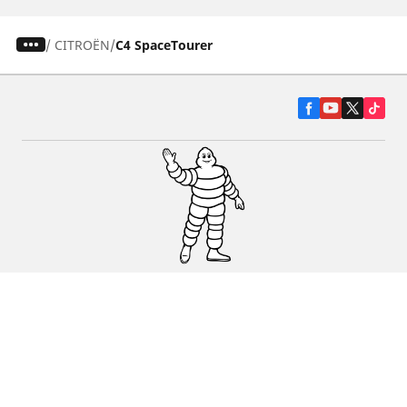
/
CITROËN
C4 SpaceTourer
Гуми за автомобили, джипове и
микробуси
Намерете Дистрибутори