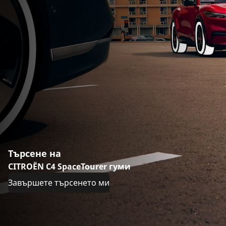
Търсене на
CITROËN C4 SpaceTourer гуми
Завършете търсенето ми