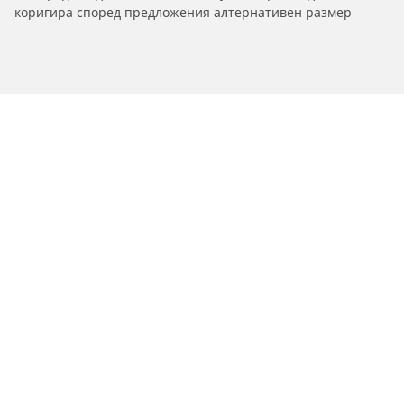
коригира според предложения алтернативен размер
/
C4
C4 Sedan
2007
Гуми за автомобили, джипове и
микробуси