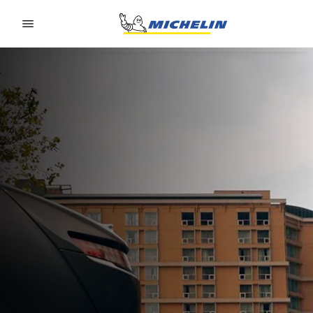
Go to page content
Go to page navigation