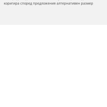
коригира според предложения алтернативен размер
/
C4
C4 Sedan
2015
Гуми за автомобили, джипове и
микробуси