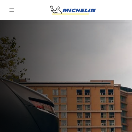
Go to page content
Go to page navigation