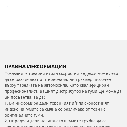
ПРАВНА ИНФОРМАЦИЯ
Показаните товарни и/или скоростни индекси може леко
да се различават от първоначалния размер, посочен
върху табелката на автомобила. Като квалифициран
професионалист, Вашият дистрибутор на гуми ще може да
Ви посъветва, за да:
1. Ви информира дали товарният и/или скоростният
индекс на гумите за смяна се различава от този на
оригиналните гуми.
2. Определи дали налягането в гумите трябва да се
коригира според предложения алтернативен размер