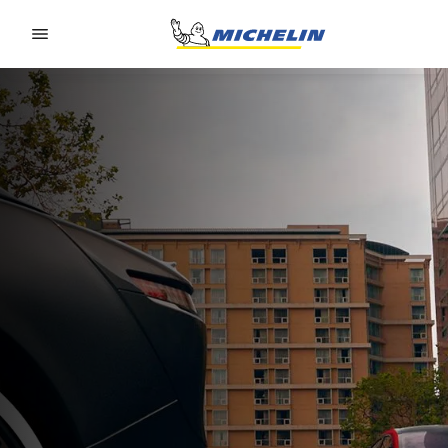
Go to page content
Go to page navigation