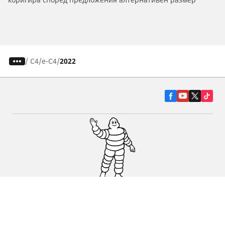
/
C4
e-C4
2022
Гуми за автомобили, джипове и
микробуси