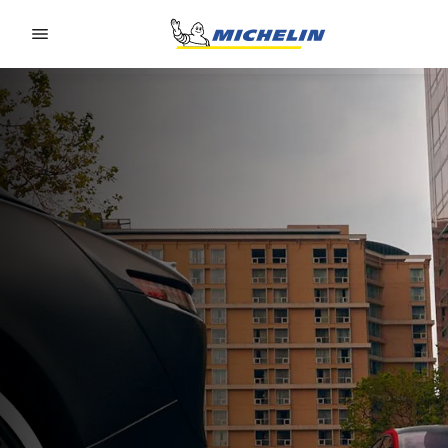
Go to page content
Go to page navigation