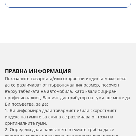
ПРАВНА ИНФОРМАЦИЯ
Показаните товарни и/или скоростни индекси може леко
да се различават от първоначалния размер, посочен
върху табелката на автомобила. Като квалифициран
професионалист, Вашият дистрибутор на гуми ще може да
Ви посъветва, за да:
1. Ви информира дали товарният и/или скоростният
индекс на гумите за смяна се различава от този на
оригиналните гуми.
2. Определи дали налягането в гумите трябва да се
коригира според предложения алтернативен размер