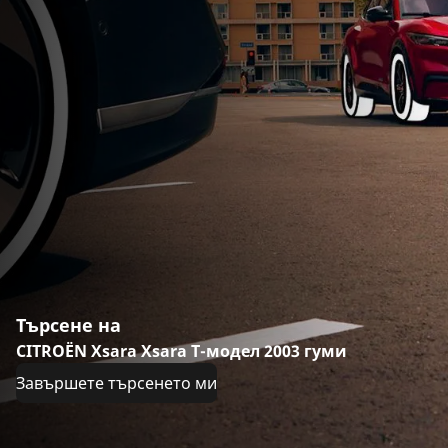
Търсене на
CITROËN Xsara Xsara Т-модел 2003 гуми
Завършете търсенето ми