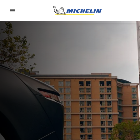
Go to page content
Go to page navigation