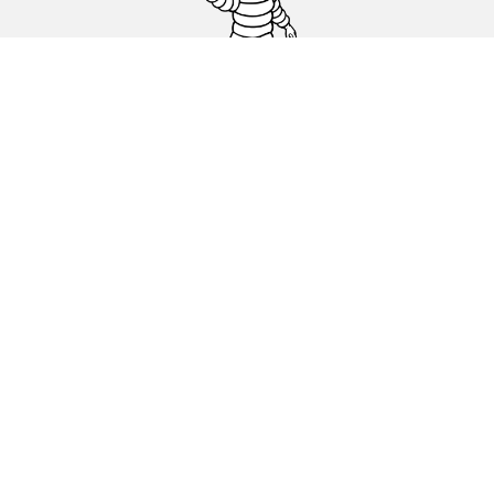
Гуми за автомобили, джипове и
микробуси
Намерете Дистрибутори
С КАКВО МОЖЕМ ДА ПОМОГНЕМ?
Информация за бисквитките
ОФИЦИАЛНИ СЪОБЩЕНИЯ
ДЕКЛАРАЦИЯ ЗА ПОВЕРИТЕЛНОСТ
ЕВРОПЕЙСКИ ЕТИКЕТ ЗА ГУМИ КАКВО ОЗНАЧАВА?
michelin.com