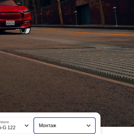
гване
Монтаж
o-G 122