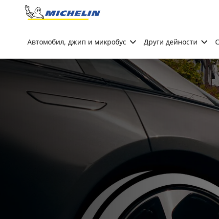
Go to page content
Go to page navigation
Автомобил, джип и микробус
Други дейности
С