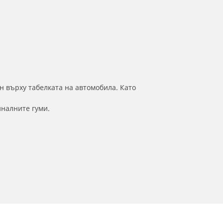
н върху табелката на автомобила. Като
иналните гуми.