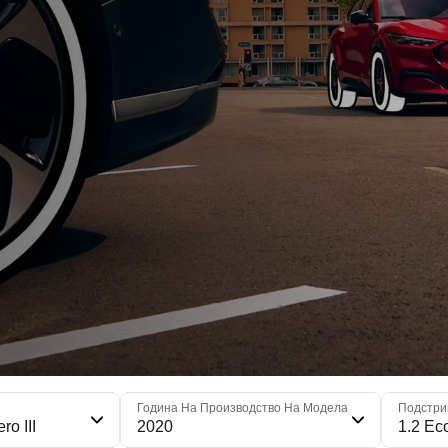
я
Година На Производство На Модела
Подстри
ro III
2020
1.2 Ec