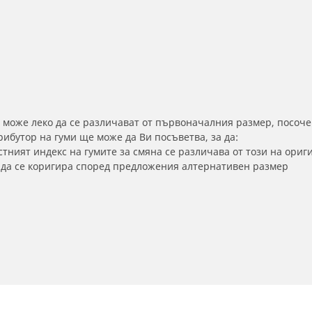
 може леко да се различават от първоначалния размер, посоче
бутор на гуми ще може да Ви посъветва, за да:
тният индекс на гумите за смяна се различава от този на ориг
а да се коригира според предложения алтернативен размер
2