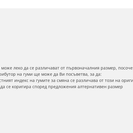
 може леко да се различават от първоначалния размер, посоче
бутор на гуми ще може да Ви посъветва, за да:
тният индекс на гумите за смяна се различава от този на ориг
а да се коригира според предложения алтернативен размер