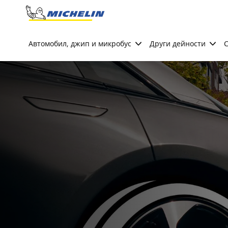
Go to page content
Go to page navigation
Автомобил, джип и микробус
Други дейности
С