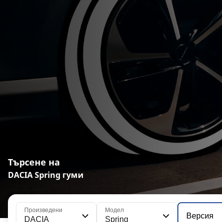
Търсене на
DACIA Spring гуми
Произведени
Модел
Версия
DACIA
Spring