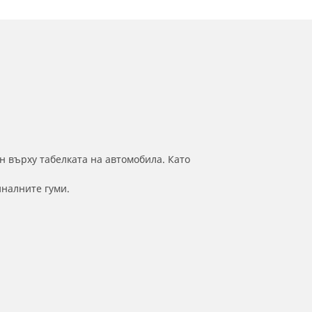
н върху табелката на автомобила. Като
иналните гуми.