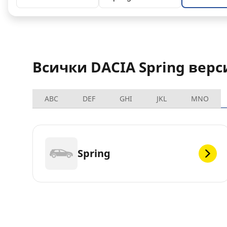
Всички DACIA Spring верс
ABC
DEF
GHI
JKL
MNO
Spring