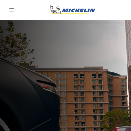
Go to page content
Go to page navigation