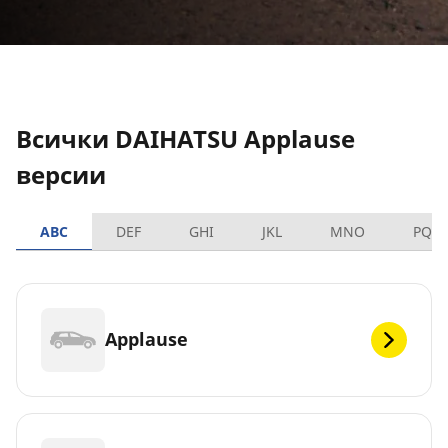
Всички DAIHATSU Applause
версии
ABC
DEF
GHI
JKL
MNO
PQR
Applause