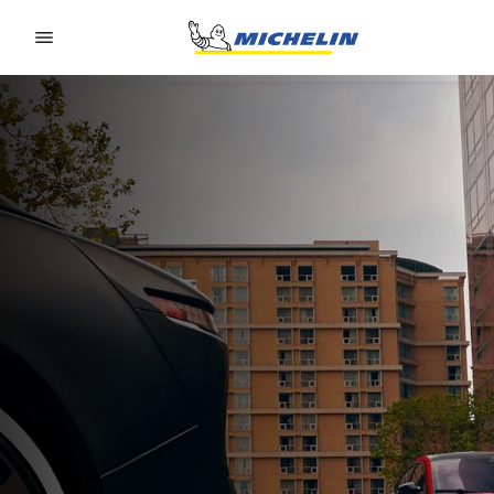
Go to page content
Go to page navigation