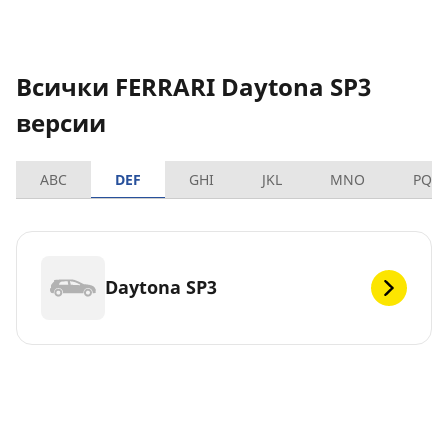
Всички FERRARI Daytona SP3
версии
ABC
DEF
GHI
JKL
MNO
PQR
Daytona SP3