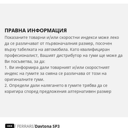
ПРАВНА ИНФОРМАЦИЯ
Показаните товарни и/или скоростни индекси може леко
да се различават от първоначалния размер, посочен
върху табелката на автомобила. Като квалифициран
професионалист, Вашият дистрибутор на гуми ще може да
Ви посъветва, за да:
1. Ви информира дали товарният и/или скоростният
индекс на гумите за смяна се различава от този на
оригиналните гуми.
2. Определи дали налягането в гумите трябва да се
коригира според предложения алтернативен размер
/
FERRARI
Daytona SP3