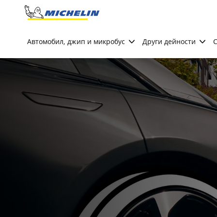
Go to page content
Go to page navigation
Автомобил, джип и микробус
Други дейности
С