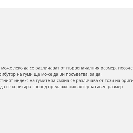
 може леко да се различават от първоначалния размер, посоче
бутор на гуми ще може да Ви посъветва, за да:
тният индекс на гумите за смяна се различава от този на ориг
а да се коригира според предложения алтернативен размер