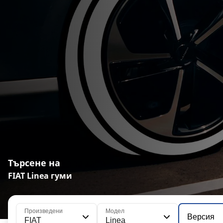
Търсене на
FIAT Linea гуми
Произведени
Модел
Версия
FIAT
Linea