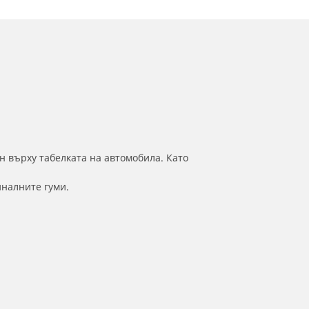
н върху табелката на автомобила. Като
иналните гуми.