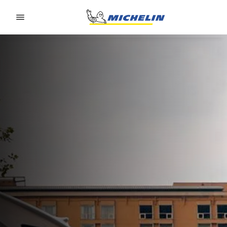
Go to page content
Go to page navigation