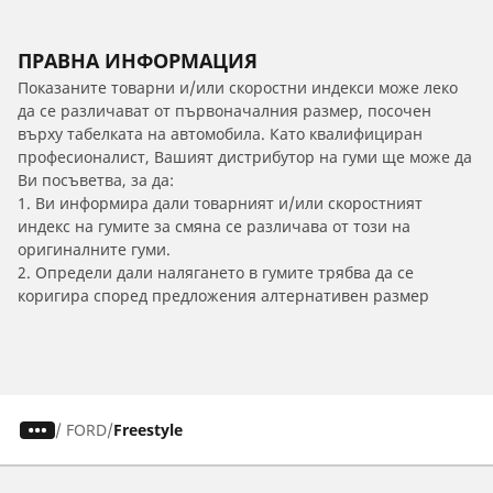
ПРАВНА ИНФОРМАЦИЯ
Показаните товарни и/или скоростни индекси може леко
да се различават от първоначалния размер, посочен
върху табелката на автомобила. Като квалифициран
професионалист, Вашият дистрибутор на гуми ще може да
Ви посъветва, за да:
1. Ви информира дали товарният и/или скоростният
индекс на гумите за смяна се различава от този на
оригиналните гуми.
2. Определи дали налягането в гумите трябва да се
коригира според предложения алтернативен размер
/
FORD
Freestyle