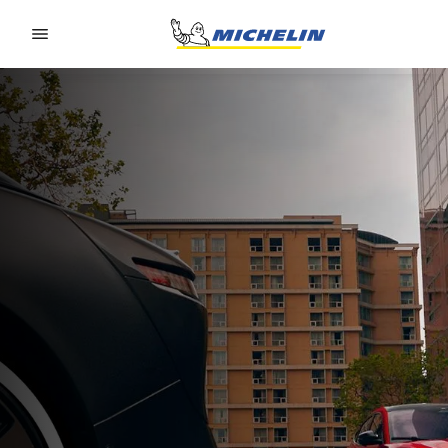
Go to page content
Go to page navigation