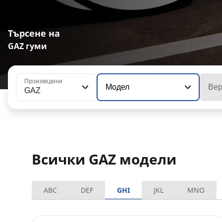
Търсене на
GAZ гуми
Произведени
Модел
Вер
GAZ
Всички GAZ модели
ABC
DEF
GHI
JKL
MNO