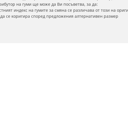
бутор на гуми ще може да Ви посъветва, за да:
тният индекс на гумите за смяна се различава от този на ориг
а да се коригира според предложения алтернативен размер
Вашата конфигурация
Намерете Дистрибутори
Намери дистрибутори на автомобилни
гуми