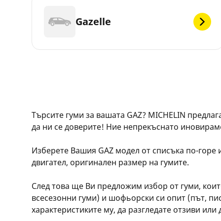
Gazelle
Търсите гуми за вашата GAZ? MICHELIN предлаг
да ни се доверите! Ние непрекъснато иновираме 
Изберете Вашия GAZ модел от списъка по-горе и
двигател, оригинален размер на гумите.
След това ще Ви предложим избор от гуми, коит
всесезонни гуми) и шофьорски си опит (път, пис
характеристиките му, да разгледате отзиви или 