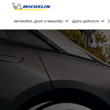
Go to page content
Go to page navigation
Автомобил, джип и микробус
Други дейности
С