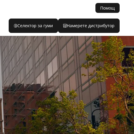
Помощ
Селектор за гуми
Намерете дистрибутор