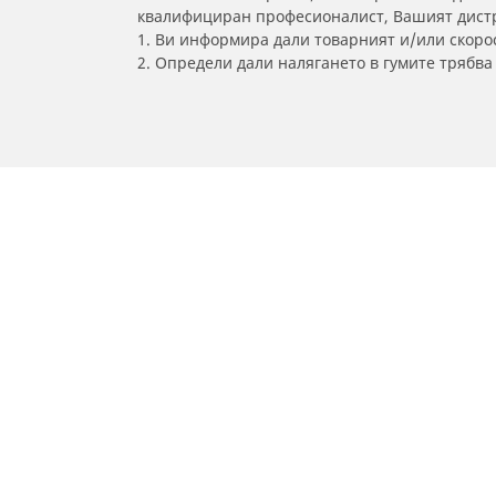
квалифициран професионалист, Вашият дистри
1. Ви информира дали товарният и/или скорос
2. Определи дали налягането в гумите трябв
/
Car brands
GAZ
Гуми за автомобили, джипове
и микробуси
Намери гуми