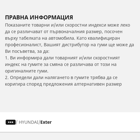
ПРАВНА ИНФОРМАЦИЯ
Показаните товарни и/или скоростни индекси може леко
да се различават от първоначалния размер, посочен
върху табелката на автомобила. Като квалифициран
професионалист, Вашият дистрибутор на гуми ще може да
Ви посъветва, за да:
1. Ви информира дали товарният и/или скоростният
индекс на гумите за смяна се различава от този на
оригиналните гуми.
2. Определи дали налягането в гумите трябва да се
коригира според предложения алтернативен размер
/
HYUNDAI
Exter