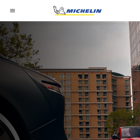
Go to page content
Go to page navigation