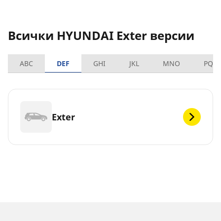
Всички HYUNDAI Exter версии
ABC
DEF
GHI
JKL
MNO
PQR
Exter