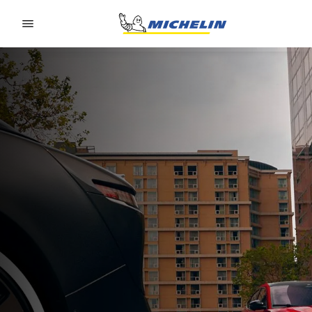
Go to page content
Go to page navigation