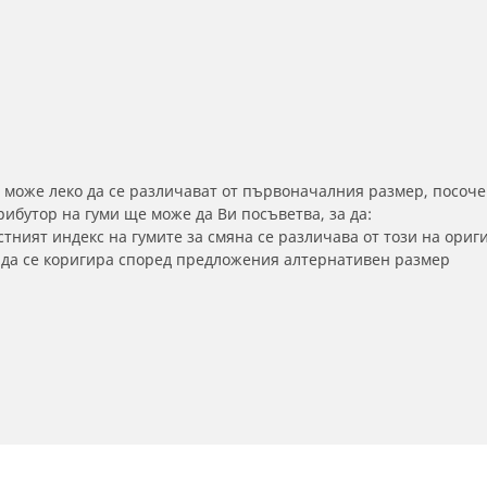
 може леко да се различават от първоначалния размер, посоче
бутор на гуми ще може да Ви посъветва, за да:
тният индекс на гумите за смяна се различава от този на ориг
а да се коригира според предложения алтернативен размер