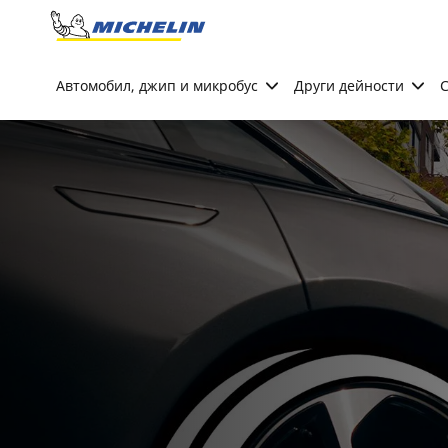
Go to page content
Go to page navigation
Автомобил, джип и микробус
Други дейности
С