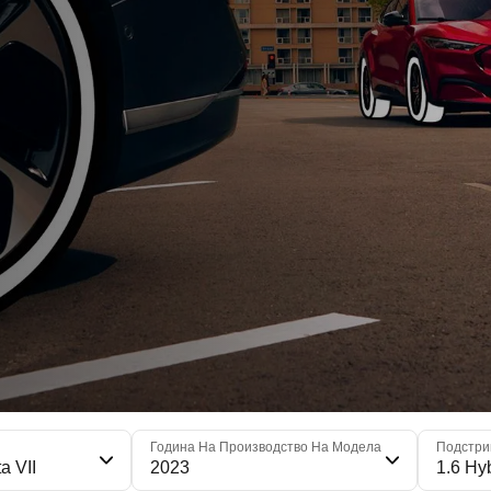
я
Година На Производство На Модела
Подстри
a VII
2023
1.6 Hy