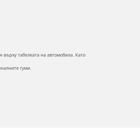
н върху табелката на автомобила. Като
иналните гуми.