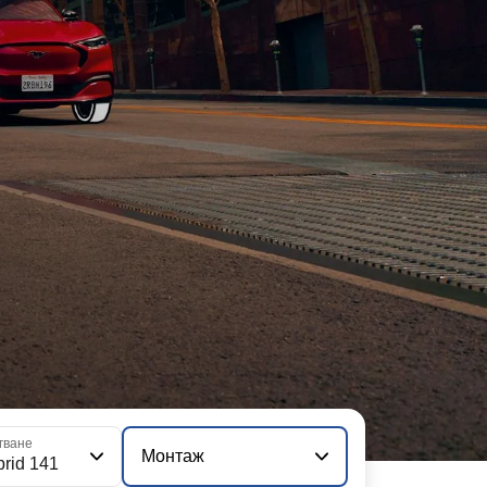
гване
Монтаж
brid 141