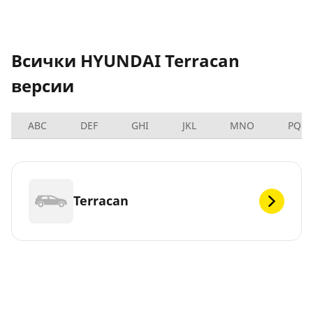
Всички HYUNDAI Terracan
версии
ABC
DEF
GHI
JKL
MNO
PQRS
Terracan