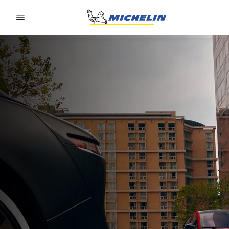
Go to page content
Go to page navigation