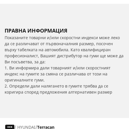
ПРАВНА ИНФОРМАЦИЯ
Показаните товарни и/или скоростни индекси може леко
да се различават от първоначалния размер, посочен
върху табелката на автомобила. Като квалифициран
професионалист, Вашият дистрибутор на гуми ще може да
Ви посъветва, за да:
1. Ви информира дали товарният и/или скоростният
индекс на гумите за смяна се различава от този на
оригиналните гуми.
2. Определи дали налягането в гумите трябва да се
коригира според предложения алтернативен размер
/
HYUNDAI
Terracan