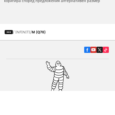
коригира според предложения алтернативен размер
/
INFINITI
M (Q70)
Гуми за автомобили, джипове и
микробуси