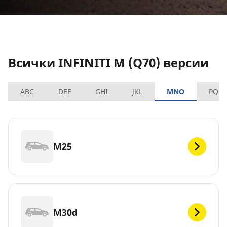
Всички INFINITI M (Q70) версии
ABC
DEF
GHI
JKL
MNO
PQRS
M25
M30d