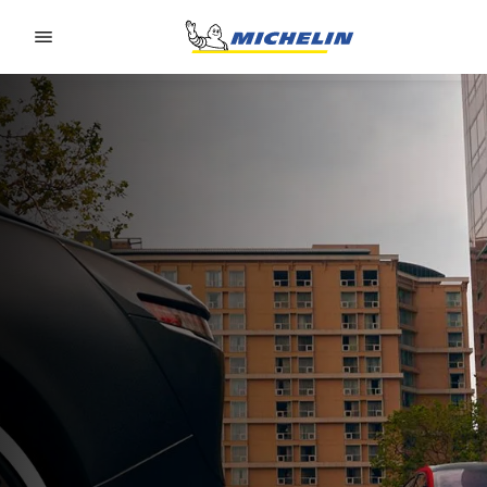
Go to page content
Go to page navigation