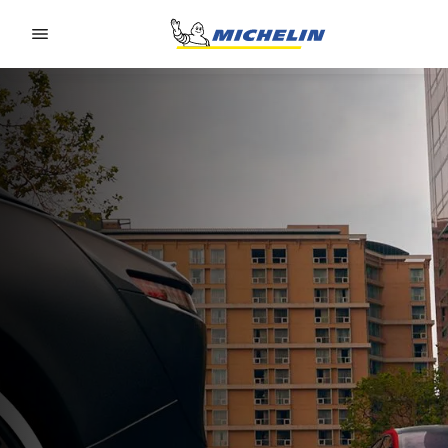
Go to page content
Go to page navigation