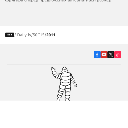
/
Daily Iv
50C15
2011
Гуми за автомобили, джипове и
микробуси