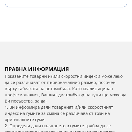
ПРАВНА ИНФОРМАЦИЯ
Показаните товарни и/или скоростни индекси може леко
да се различават от първоначалния размер, посочен
върху табелката на автомобила. Като квалифициран
професионалист, Вашият дистрибутор на гуми ще може да
Ви посъветва, за да:
1. Ви информира дали товарният и/или скоростният
индекс на гумите за смяна се различава от този на
оригиналните гуми.
2. Определи дали налягането в гумите трябва да се
коригира според предложения алтернативен размер