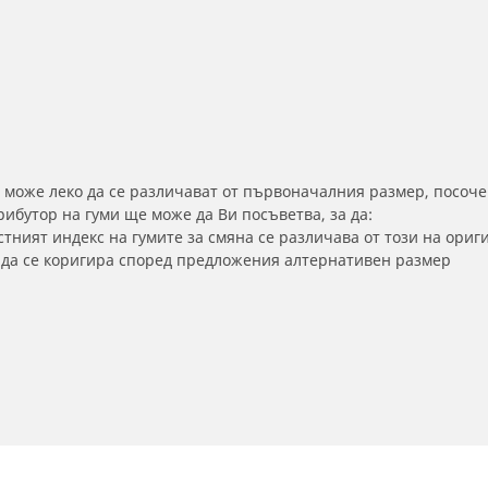
 може леко да се различават от първоначалния размер, посоче
бутор на гуми ще може да Ви посъветва, за да:
тният индекс на гумите за смяна се различава от този на ориг
а да се коригира според предложения алтернативен размер