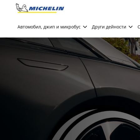
Go to page content
Go to page navigation
Автомобил, джип и микробус
Други дейности
С