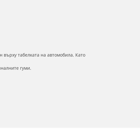
н върху табелката на автомобила. Като
иналните гуми.