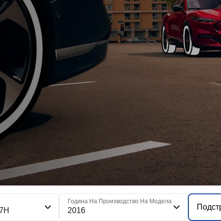
я
Година На Производство На Модела
Подст
7H
2016