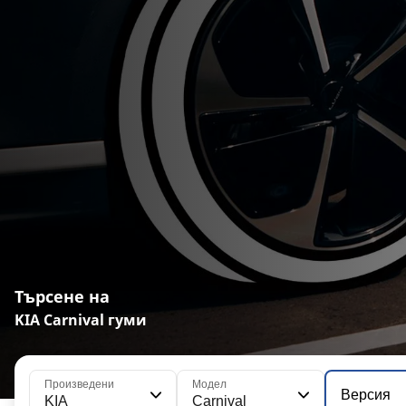
Търсене на
KIA Carnival гуми
Произведени
Модел
Версия
KIA
Carnival