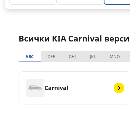
Всички KIA Carnival верс
ABC
DEF
GHI
JKL
MNO
Carnival