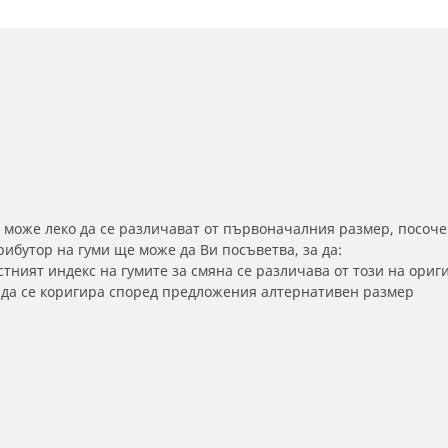
 може леко да се различават от първоначалния размер, посоче
бутор на гуми ще може да Ви посъветва, за да:
тният индекс на гумите за смяна се различава от този на ориг
а да се коригира според предложения алтернативен размер