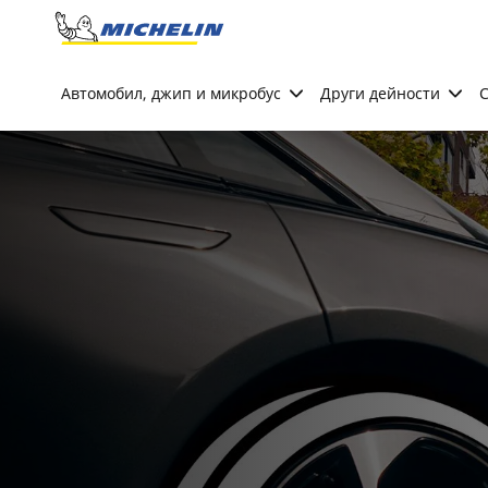
Go to page content
Go to page navigation
Автомобил, джип и микробус
Други дейности
С