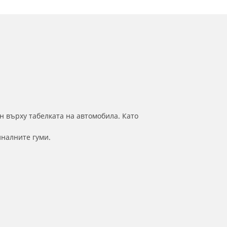
н върху табелката на автомобила. Като
иналните гуми.