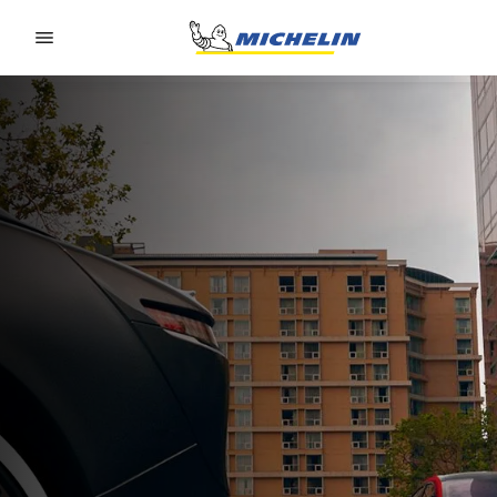
Go to page content
Go to page navigation