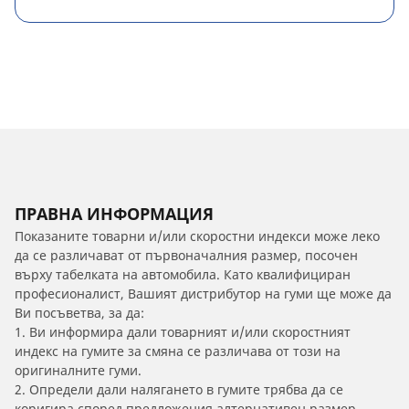
ПРАВНА ИНФОРМАЦИЯ
Показаните товарни и/или скоростни индекси може леко
да се различават от първоначалния размер, посочен
върху табелката на автомобила. Като квалифициран
професионалист, Вашият дистрибутор на гуми ще може да
Ви посъветва, за да:
1. Ви информира дали товарният и/или скоростният
индекс на гумите за смяна се различава от този на
оригиналните гуми.
2. Определи дали налягането в гумите трябва да се
коригира според предложения алтернативен размер