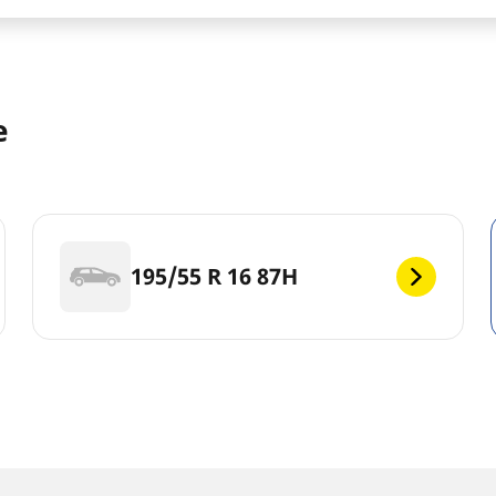
е
195/55 R 16 87H