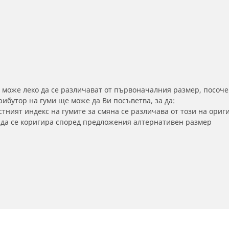
 може леко да се различават от първоначалния размер, посоче
бутор на гуми ще може да Ви посъветва, за да:
тният индекс на гумите за смяна се различава от този на ориг
а да се коригира според предложения алтернативен размер