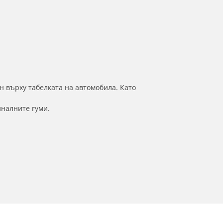
н върху табелката на автомобила. Като
иналните гуми.