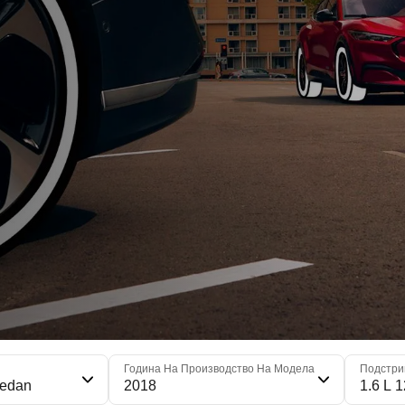
я
Година На Производство На Модела
Подстри
Sedan
2018
1.6 L 