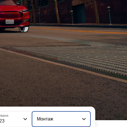
гване
Монтаж
123