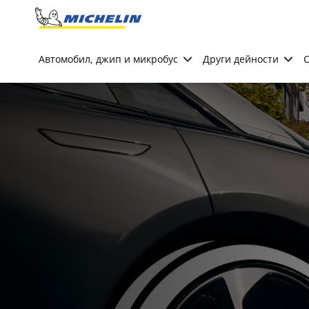
Go to page content
Go to page navigation
Автомобил, джип и микробус
Други дейности
С