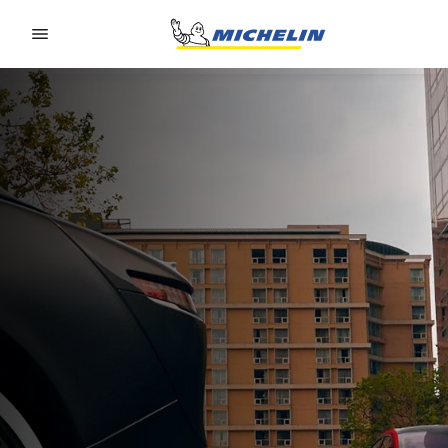
Go to page content
Go to page navigation