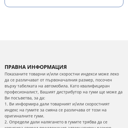
ПРАВНА ИНФОРМАЦИЯ
Показаните товарни и/или скоростни индекси може леко
да се различават от първоначалния размер, посочен
върху табелката на автомобила. Като квалифициран
професионалист, Вашият дистрибутор на гуми ще може да
Ви посъветва, за да:
1. Ви информира дали товарният и/или скоростният
индекс на гумите за смяна се различава от този на
оригиналните гуми.
2. Определи дали налягането в гумите трябва да се
коригира според предложения алтернативен размер