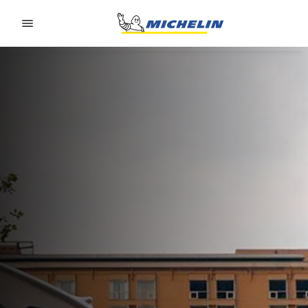
Go to page content
Go to page navigation