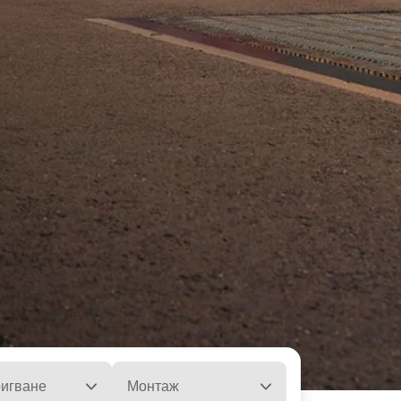
ла
игване
Монтаж