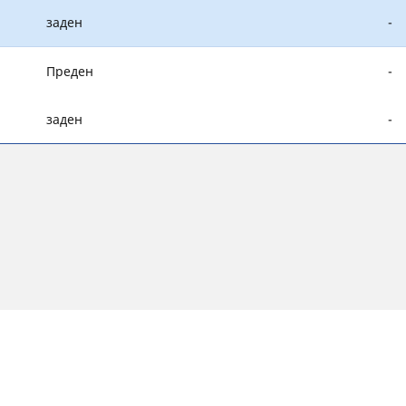
заден
-
Преден
-
заден
-
 може леко да се различават от първоначалния размер, посоче