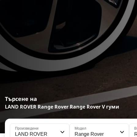
Търсене на
LAND ROVER Range Rover Range Rover V гуми
Произведени
Модел
В
LAND ROVER
Range Rover
R