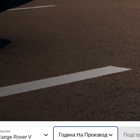
ерсия
Година На Производство На Моде
Подстр
ange Rover V