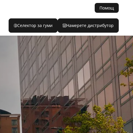
Помощ
Селектор за гуми
Намерете дистрибутор