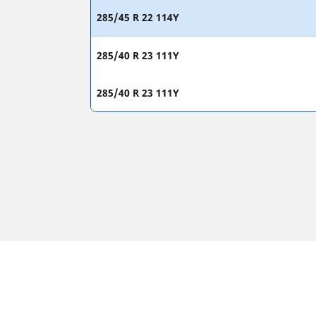
285/45 R 22 114Y
285/40 R 23 111Y
285/40 R 23 111Y
ПРАВНА ИНФОРМАЦИЯ
Показаните товарни и/или скоростни индекси