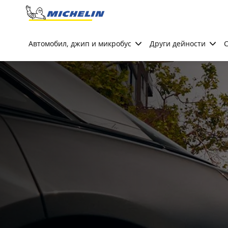
Go to page content
Go to page navigation
Автомобил, джип и микробус
Други дейности
С