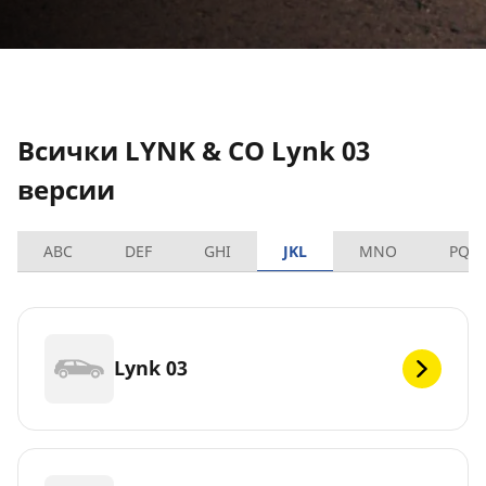
Всички LYNK & CO Lynk 03
версии
ABC
DEF
GHI
JKL
MNO
PQR
Lynk 03