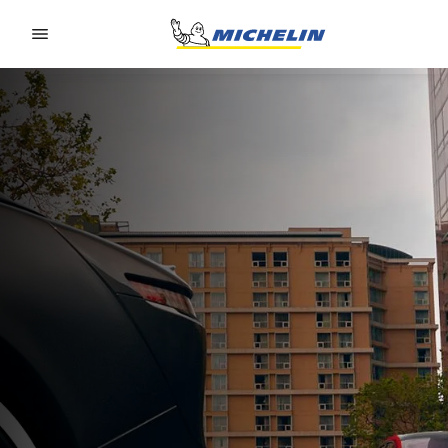
Go to page content
Go to page navigation