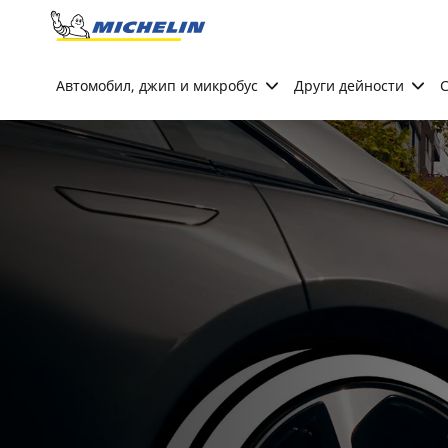
Go to page content
Go to page navigation
Автомобил, джип и микробус
Други дейности
С