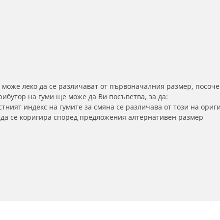
 може леко да се различават от първоначалния размер, посоче
бутор на гуми ще може да Ви посъветва, за да:
тният индекс на гумите за смяна се различава от този на ориг
а да се коригира според предложения алтернативен размер