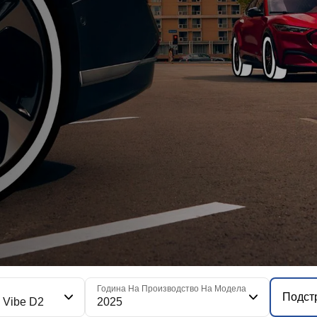
я
Година На Производство На Модела
Подст
o Vibe D2
2025