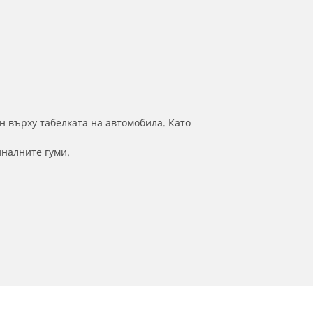
н върху табелката на автомобила. Като
иналните гуми.