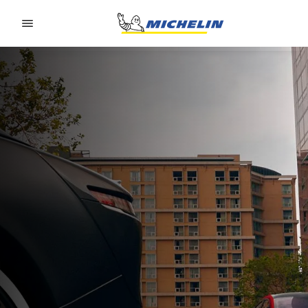
Go to page content
Go to page navigation