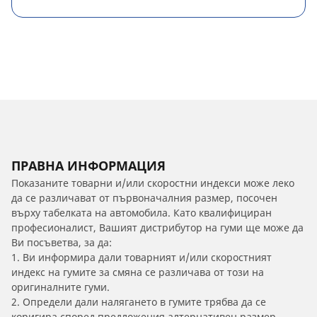
ПРАВНА ИНФОРМАЦИЯ
Показаните товарни и/или скоростни индекси може леко
да се различават от първоначалния размер, посочен
върху табелката на автомобила. Като квалифициран
професионалист, Вашият дистрибутор на гуми ще може да
Ви посъветва, за да:
1. Ви информира дали товарният и/или скоростният
индекс на гумите за смяна се различава от този на
оригиналните гуми.
2. Определи дали налягането в гумите трябва да се
коригира според предложения алтернативен размер