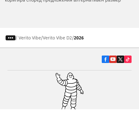
/
Verito Vibe
Verito Vibe D2
2026
Гуми за автомобили, джипове и
микробуси