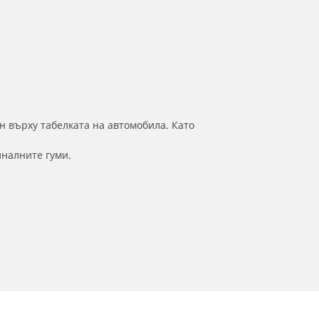
н върху табелката на автомобила. Като
иналните гуми.