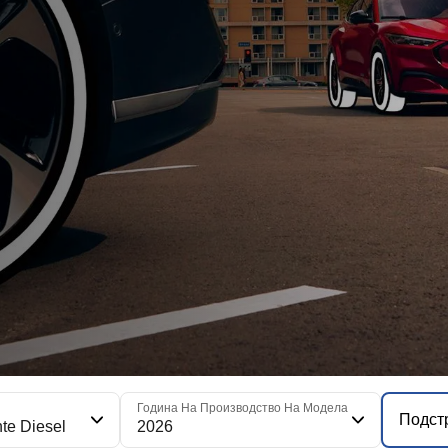
я
Година На Производство На Модела
Подст
te Diesel
2026