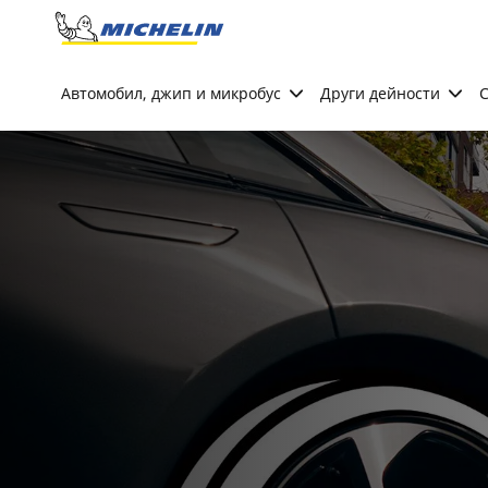
Go to page content
Go to page navigation
Автомобил, джип и микробус
Други дейности
С