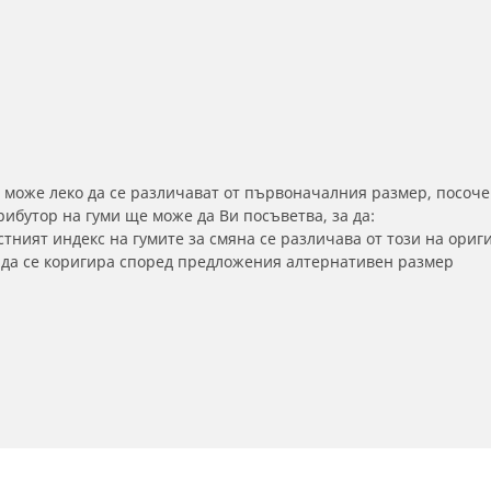
 може леко да се различават от първоначалния размер, посоче
бутор на гуми ще може да Ви посъветва, за да:
тният индекс на гумите за смяна се различава от този на ориг
а да се коригира според предложения алтернативен размер