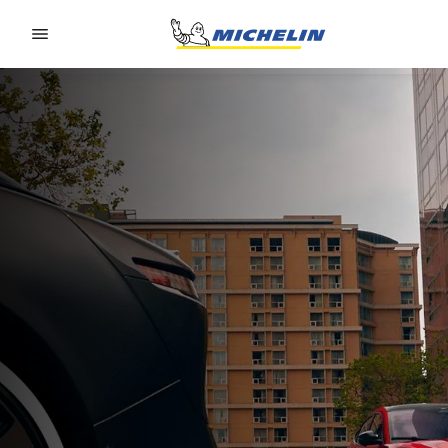
Go to page content
Go to page navigation