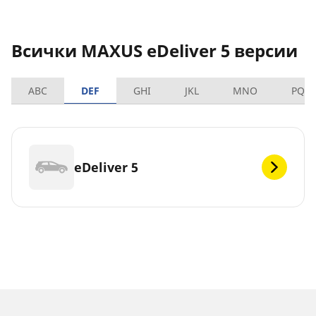
Всички MAXUS eDeliver 5 версии
ABC
DEF
GHI
JKL
MNO
PQR
eDeliver 5