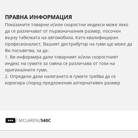
ПРАВНА ИНФОРМАЦИЯ
Показаните товарни и/или скоростни индекси може леко
да се различават от първоначалния размер, посочен
върху табелката на автомобила. Като квалифициран
професионалист, Вашият дистрибутор на гуми ще може да
Ви посъветва, за да:
1. Ви информира дали товарният и/или скоростният
индекс на гумите за смяна се различава от този на
оригиналните гуми.
2. Определи дали налягането в гумите трябва да се
коригира според предложения алтернативен размер
/
MCLAREN
540C