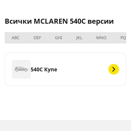
Всички MCLAREN 540C версии
ABC
DEF
GHI
JKL
MNO
PQRS
540C Купе