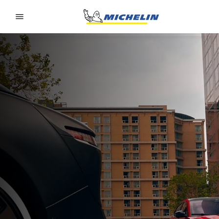
Go to page content
Go to page navigation