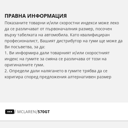
ПРАВНА ИНФОРМАЦИЯ
Показаните товарни и/или скоростни индекси може леко
да се различават от първоначалния размер, посочен
върху табелката на автомобила. Като квалифициран
професионалист, Вашият дистрибутор на гуми ще може да
Ви посъветва, за да:
1. Ви информира дали товарният и/или скоростният
индекс на гумите за смяна се различава от този на
оригиналните гуми.
2. Определи дали налягането в гумите трябва да се
коригира според предложения алтернативен размер
/
MCLAREN
570GT