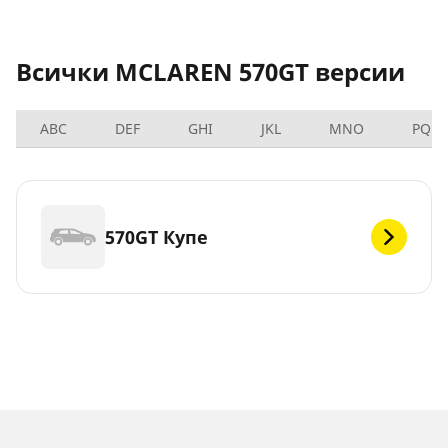
Всички MCLAREN 570GT версии
ABC
DEF
GHI
JKL
MNO
PQRS
570GT Купе