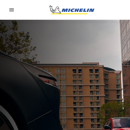
Go to page content
Go to page navigation