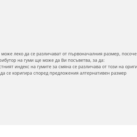
 може леко да се различават от първоначалния размер, посоче
бутор на гуми ще може да Ви посъветва, за да:
тният индекс на гумите за смяна се различава от този на ориг
а да се коригира според предложения алтернативен размер