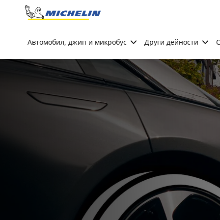
Go to page content
Go to page navigation
Автомобил, джип и микробус
Други дейности
С