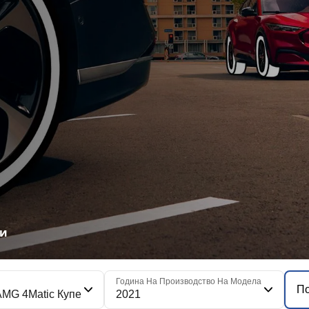
ми
Година На Производство На Модела
По
AMG 4Matic Купе
2021