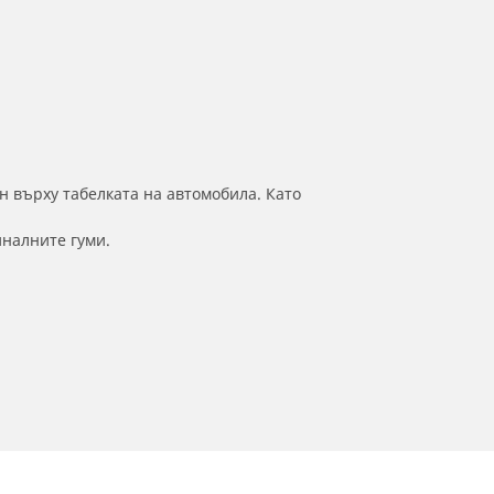
н върху табелката на автомобила. Като
иналните гуми.