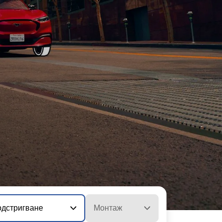
дстригване
Монтаж