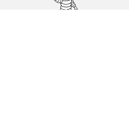
Гуми за автомобили, джипове и
микробуси
Намерете Дистрибутори
С КАКВО МОЖЕМ ДА ПОМОГНЕМ?
Информация за бисквитките
ОФИЦИАЛНИ СЪОБЩЕНИЯ
ДЕКЛАРАЦИЯ ЗА ПОВЕРИТЕЛНОСТ
ЕВРОПЕЙСКИ ЕТИКЕТ ЗА ГУМИ КАКВО ОЗНАЧАВА?
michelin.com