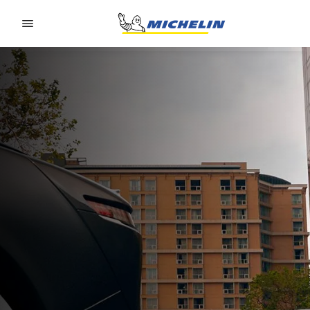
Go to page content
Go to page navigation