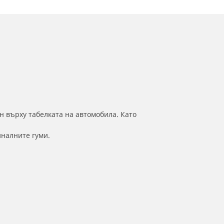
н върху табелката на автомобила. Като
иналните гуми.