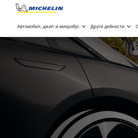
Go to page content
Go to page navigation
Автомобил, джип и микробус
Други дейности
С