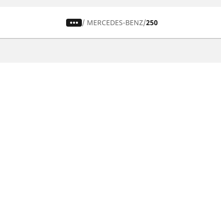
/
MERCEDES-BENZ
250
Гуми за автомобили, джипове
и микробуси
Намери гуми
Преглед по тип автомобили
Преглед по семейства продукти
Потърсете по размер гуми
Преглед по сезон
Преглед по марки автомобили
Информация за бисквитките
ОФИЦИАЛНИ СЪОБЩЕНИЯ
ДЕКЛАР