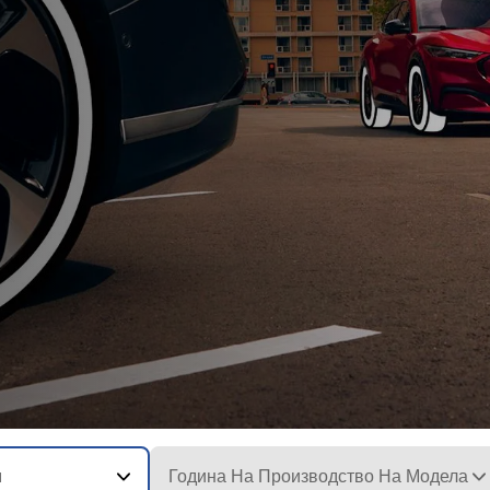
я
Година На Производство На Модела