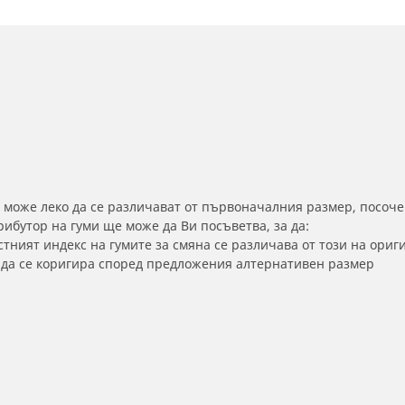
 може леко да се различават от първоначалния размер, посоче
бутор на гуми ще може да Ви посъветва, за да:
тният индекс на гумите за смяна се различава от този на ориг
а да се коригира според предложения алтернативен размер