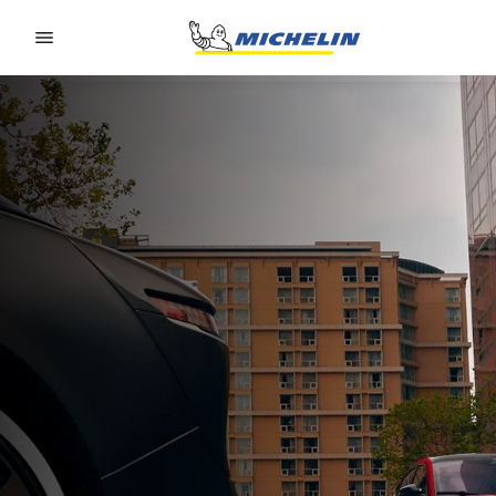
Go to page content
Go to page navigation