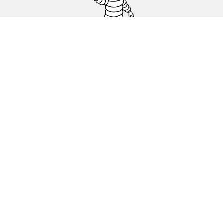
Гуми за автомобили, джипове и
микробуси
Намерете Дистрибутори
С КАКВО МОЖЕМ ДА ПОМОГНЕМ?
Информация за бисквитките
ОФИЦИАЛНИ СЪОБЩЕНИЯ
ДЕКЛАРАЦИЯ ЗА ПОВЕРИТЕЛНОСТ
ЕВРОПЕЙСКИ ЕТИКЕТ ЗА ГУМИ КАКВО ОЗНАЧАВА?
michelin.com