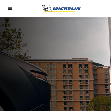
Go to page content
Go to page navigation