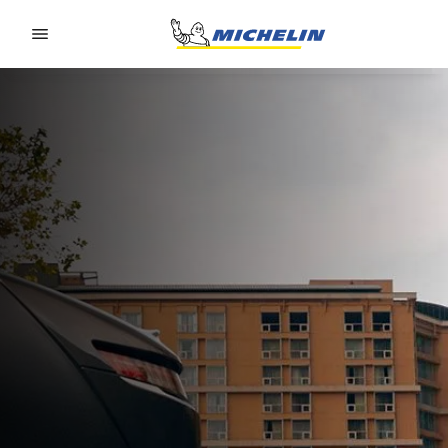
Go to page content
Go to page navigation