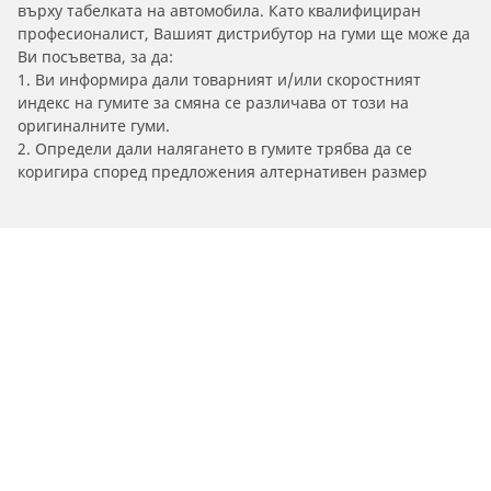
върху табелката на автомобила. Като квалифициран
професионалист, Вашият дистрибутор на гуми ще може да
Ви посъветва, за да:
1. Ви информира дали товарният и/или скоростният
индекс на гумите за смяна се различава от този на
оригиналните гуми.
2. Определи дали налягането в гумите трябва да се
коригира според предложения алтернативен размер
/
Car brands
MG