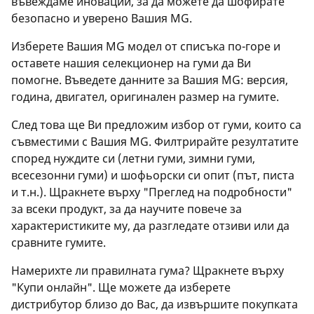
въвеждаме иновации, за да можете да шофирате
безопасно и уверено Вашия MG.
Изберете Вашия MG модел от списъка по-горе и
оставете нашия селекционер на гуми да Ви
помогне. Въведете данните за Вашия MG: версия,
година, двигател, оригинален размер на гумите.
След това ще Ви предложим избор от гуми, които са
съвместими с Вашия MG. Филтрирайте резултатите
според нуждите си (летни гуми, зимни гуми,
всесезонни гуми) и шофьорски си опит (път, писта
и т.н.). Щракнете върху "Преглед на подробности"
за всеки продукт, за да научите повече за
характеристиките му, да разгледате отзиви или да
сравните гумите.
Намерихте ли правилната гума? Щракнете върху
"Купи онлайн". Ще можете да изберете
дистрибутор близо до Вас, да извършите покупката