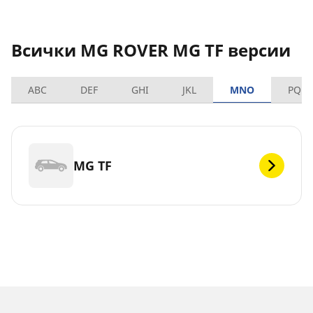
Всички MG ROVER MG TF версии
ABC
DEF
GHI
JKL
MNO
PQRS
MG TF