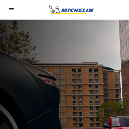
Go to page content
Go to page navigation