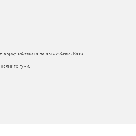
н върху табелката на автомобила. Като
иналните гуми.