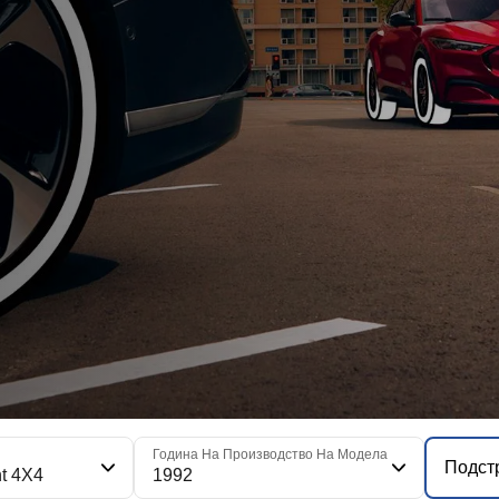
я
Година На Производство На Модела
Подст
t 4X4
1992