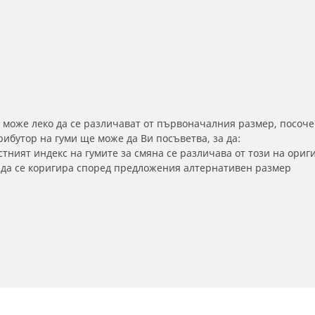
 може леко да се различават от първоначалния размер, посоче
бутор на гуми ще може да Ви посъветва, за да:
тният индекс на гумите за смяна се различава от този на ориг
а да се коригира според предложения алтернативен размер