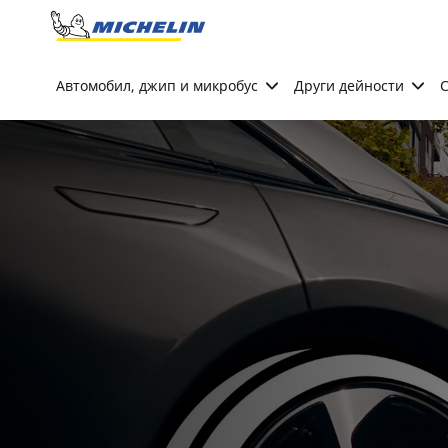
Go to page content
Go to page navigation
Автомобил, джип и микробус
Други дейности
С