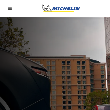
Go to page content
Go to page navigation