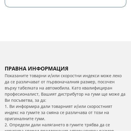
ПРАВНА ИНФОРМАЦИЯ
Показаните товарни и/или скоростни индекси може леко
да се различават от първоначалния размер, посочен
върху табелката на автомобила. Като квалифициран
професионалист, Вашият дистрибутор на гуми ще може да
Ви посъветва, за да:
1. Ви информира дали товарният и/или скоростният
индекс на гумите за смяна се различава от този на
оригиналните гуми.
2. Определи дали налягането в гумите трябва да се
коригира според предложения алтернативен размер