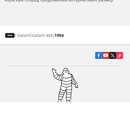
/
Galant
Galant 4X4
1994
Гуми за автомобили, джипове и
микробуси