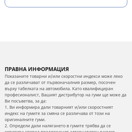
ПРАВНА ИНФОРМАЦИЯ
Показаните товарни и/или скоростни индекси може леко
да се различават от първоначалния размер, посочен
върху табелката на автомобила. Като квалифициран
професионалист, Вашият дистрибутор на гуми ще може да
Ви посъветва, за да:
1. Ви информира дали товарният и/или скоростният
индекс на гумите за смяна се различава от този на
оригиналните гуми.
2. Определи дали налягането в гумите трябва да се
коригира според предложения алтернативен размер