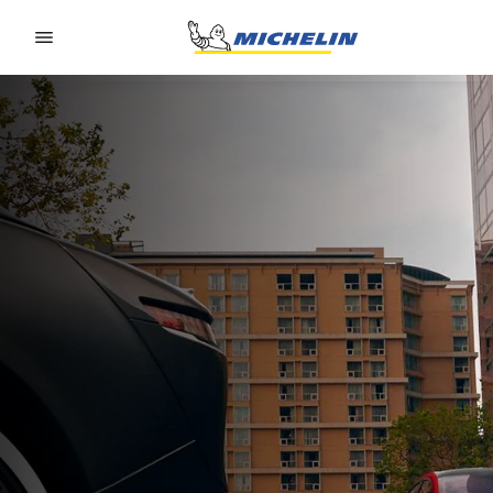
Go to page content
Go to page navigation