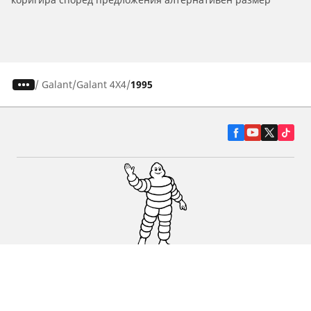
/
Galant
Galant 4X4
1995
Гуми за автомобили, джипове и
микробуси