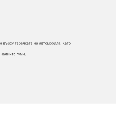
н върху табелката на автомобила. Като
иналните гуми.