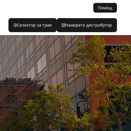
Помощ
Селектор за гуми
Намерете дистрибутор