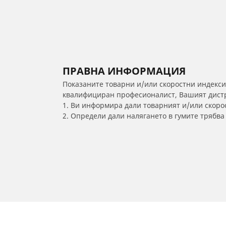
ПРАВНА ИНФОРМАЦИЯ
Показаните товарни и/или скоростни индекси
квалифициран професионалист, Вашият дистри
1. Ви информира дали товарният и/или скорос
2. Определи дали налягането в гумите трябв
/
MITSUBISHI
Outlander