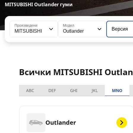
MITSUBISHI Outlander гуми
Произведени
Модел
Версия
MITSUBISHI
Outlander
Всички MITSUBISHI Outla
ABC
DEF
GHI
JKL
MNO
Outlander