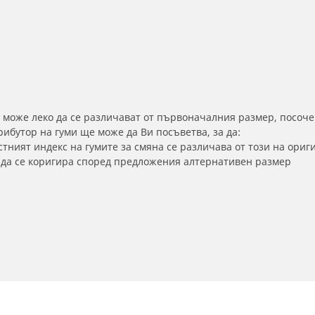
 може леко да се различават от първоначалния размер, посоче
бутор на гуми ще може да Ви посъветва, за да:
тният индекс на гумите за смяна се различава от този на ориг
а да се коригира според предложения алтернативен размер