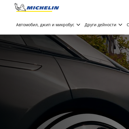
Go to page content
Go to page navigation
Автомобил, джип и микробус
Други дейности
С