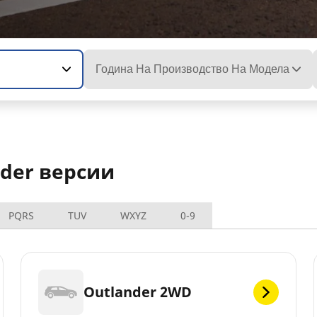
Година На Производство На Модела
nder версии
PQRS
TUV
WXYZ
0-9
Outlander 2WD