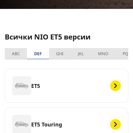
Всички NIO ET5 версии
ABC
DEF
GHI
JKL
MNO
PQR
ET5
ET5 Touring