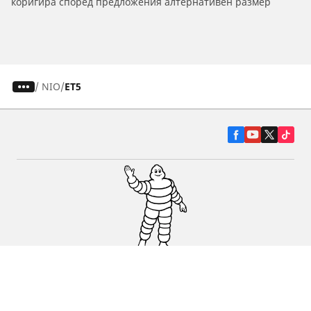
коригира според предложения алтернативен размер
/
NIO
ET5
Гуми за автомобили, джипове и
микробуси