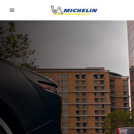
Go to page content
Go to page navigation