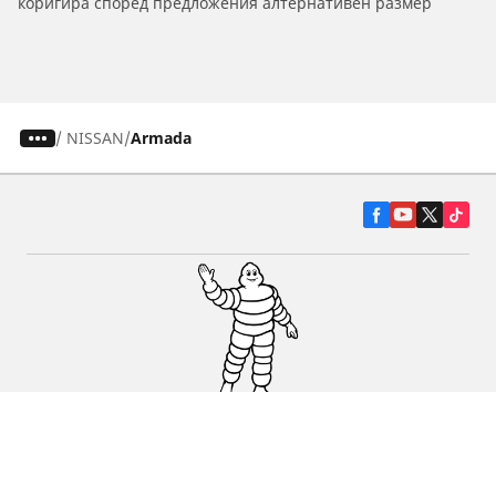
коригира според предложения алтернативен размер
/
NISSAN
Armada
Гуми за автомобили, джипове и
микробуси