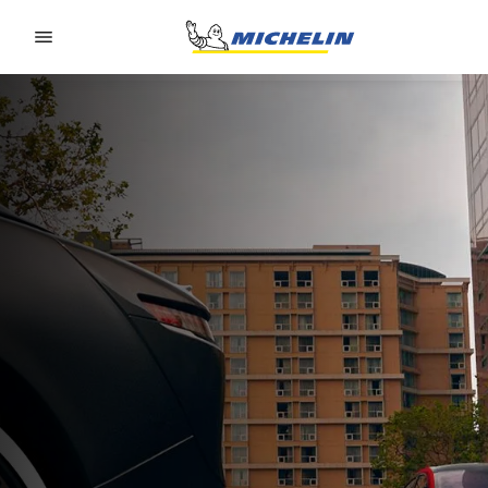
Go to page content
Go to page navigation