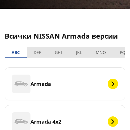
Всички NISSAN Armada версии
ABC
DEF
GHI
JKL
MNO
PQR
Armada
Armada 4x2