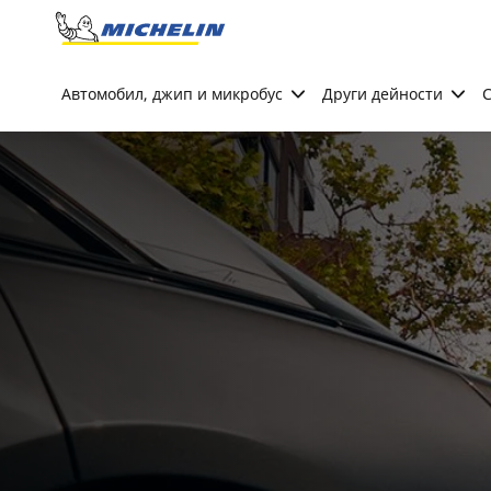
Go to page content
Go to page navigation
Автомобил, джип и микробус
Други дейности
С