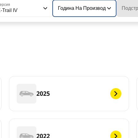
ерсия
Година На Производство На Моде
Подстр
-Trail IV
2025
2022